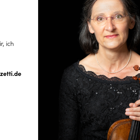
r, ich
etti.de