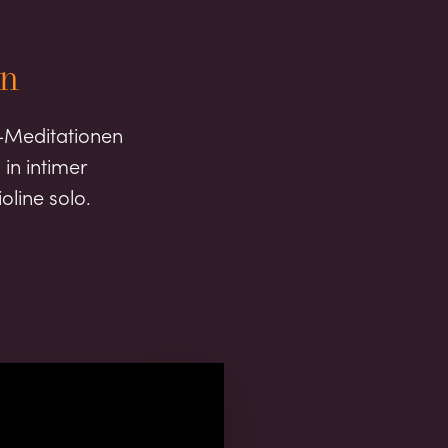
en
rt-Meditationen
 in intimer
oline solo.